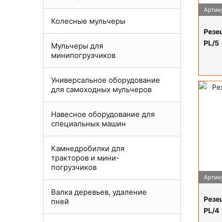
Артику
Колесные мульчеры
Резец
PL/5
Мульчеры для
минипогрузчиков
Универсальное оборудование
для самоходных мульчеров
Навесное оборудование для
специальных машин
Камнедробилки для
тракторов и мини-
погрузчиков
Артику
Валка деревьев, удаление
Резец
пней
PL/4